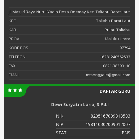
Jl. Masjid Raya Nurul Yaqin Desa Onemay Kec. Taliabu Barat Laut
KEC.
Taliabu Barat Laut
KAB.
Pulau Taliabu
PROV.
Maluku Utara
KODE POS
97794
TELEPON
+6281240562533
FAX
0821-38390110
EMAIL
mtsnnggele@gmail.com
DAFTAR GURU
Dewi Suryatni Laria, S.Pd.I
01
NIK
8205167009813583
-
NIP
198110302009012007
or
STAT
PNS