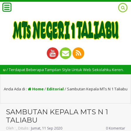
Terdapat Beberapa Tampilan Style Untuk Web Sekolahku Keren.
Anda Ada di :
Home
/
Editorial
/
Sambutan Kepala MTs N 1 Taliabu
SAMBUTAN KEPALA MTS N 1
TALIABU
Oleh :
, Ditulis :
Jumat, 11 Sep 2020
0 Komentar