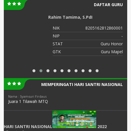
DAFTAR GURU
Rahim Tamima, S.PdI
01
NIK
8205162812860001
-
NIP
-
or
STAT
Guru Honor
el
GTK
Guru Mapel
MEMPERINGATI HARI SANTRI NASIONAL
Nama : Syamsuri Firdaus
Juara 1 Tilawah MTQ
HARI SANTRI NASIONAL
2022