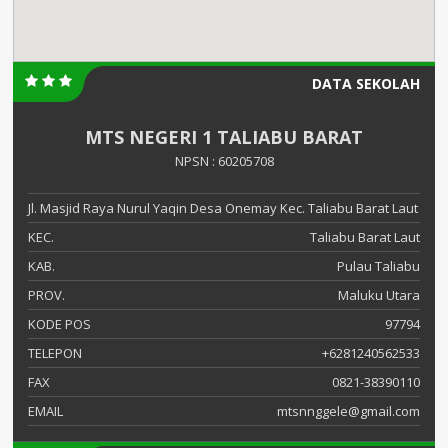
DATA SEKOLAH
MTS NEGERI 1 TALIABU BARAT
NPSN : 60205708
Jl. Masjid Raya Nurul Yaqin Desa Onemay Kec. Taliabu Barat Laut
KEC.
Taliabu Barat Laut
KAB.
Pulau Taliabu
PROV.
Maluku Utara
KODE POS
97794
TELEPON
+6281240562533
FAX
0821-38390110
EMAIL
mtsnnggele@gmail.com